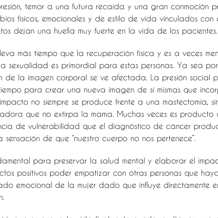
resión, temor a una futura recaída y una gran conmoción p
ios físicos, emocionales y de estilo de vida vinculados con 
tos dejan una huella muy fuerte en la vida de los pacientes.
eva más tiempo que la recuperación física y es a veces meno
a sexualidad es primordial para estas personas. Ya sea por c
n de la imagen corporal se ve afectada. La presión social 
a tiempo para crear una nueva imagen de sí mismas que incor
 impacto no siempre se produce frente a una mastectomía, 
vadora que no extirpa la mama. Muchas veces es producto
encia de vulnerabilidad que el diagnóstico de cáncer produce
la sensación de que “nuestro cuerpo no nos pertenece”.
damental para preservar la salud mental y elaborar el impac
os positivos poder empatizar con otras personas que hayan
tado emocional de la mujer dado que influye directamente e
n.