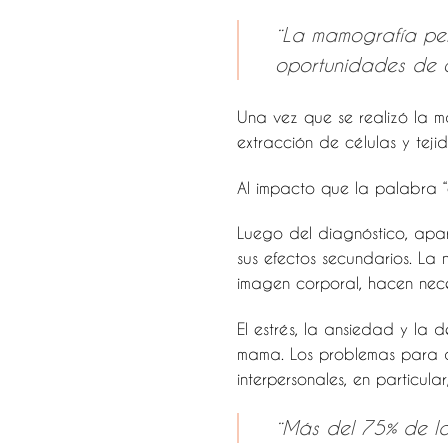
¨La mamografía per
oportunidades de c
Una vez que se realizó la ma
extracción de células y teji
Al impacto que la palabra “c
Luego del diagnóstico, apar
sus efectos secundarios. La 
imagen corporal, hacen nece
El estrés, la ansiedad y la
mama. Los problemas para do
interpersonales, en particula
¨Más del 75% de la