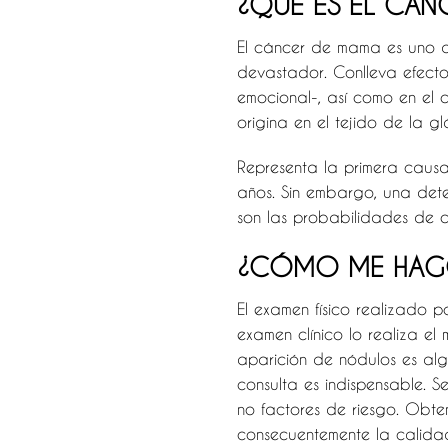
¿QUÉ ES EL CÁN
El cáncer de mama es uno de
devastador. Conlleva efectos
emocional-, así como en el c
origina en el tejido de la g
Representa la primera causa
años. Sin embargo, una det
son las probabilidades de cu
¿CÓMO ME HAGO
El examen físico realizado p
examen clínico lo realiza e
aparición de nódulos es algo
consulta es indispensable. S
no factores de riesgo. Obt
consecuentemente la calida