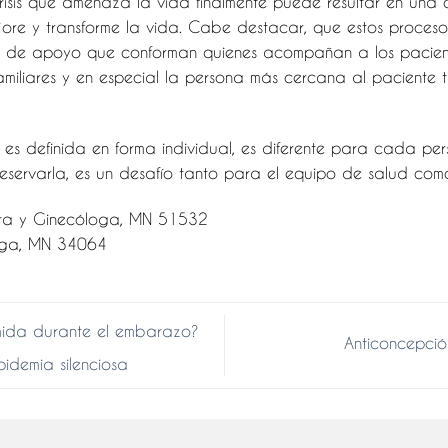
risis que amenaza la vida finalmente puede resultar en una
jore y transforme la vida. Cabe destacar, que estos proces
ed de apoyo que conforman quienes acompañan a los paciente
familiares y en especial la persona más cercana al paciente
es definida en forma individual, es diferente para cada pers
servarla, es un desafío tanto para el equipo de salud como
ra y Ginecóloga, MN 51532
oga, MN 34064
mida durante el embarazo?
Anticoncepci
idemia silenciosa