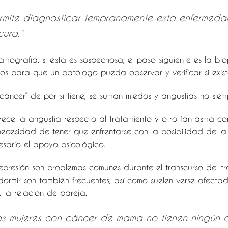
mite diagnosticar tempranamente esta enfermedad
ura.¨
mografía, si ésta es sospechosa, el paso siguiente es la bio
dos para que un patólogo pueda observar y verificar si exis
áncer” de por sí tiene, se suman miedos y angustias no siem
ece la angustia respecto al tratamiento y otro fantasma com
necesidad de tener que enfrentarse con la posibilidad de la
sario el apoyo psicológico.
 depresión son problemas comunes durante el transcurso del 
rmir son también frecuentes, así como suelen verse afectad
r, la relación de pareja.
s mujeres con cáncer de mama no tienen ningún an