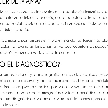
CER DE MAMA?
 los cánceres más frecuentes en la población femenina y su
 tanto en lo físico; lo psicológico -producto del temor a su
ampo social referido a lo laboral e interpersonal. Este es u
lándula mamaria.
 de muerte por tumores en mujeres, siendo las tasas más ele
ección temprana es fundamental, ya que cuanto más pequeñ
ración y menos invasivo es el tratamiento.
 EL DIAGNÓSTICO?
or un profesional y la mamografía son las dos técnicas neces
l médico que observa y palpa las mamas en busca de nódulos
 frecuente, pero no implica por ello que sea un cáncer, para
e aconseja realizarse mamografías de forma periódica, a par
ener un diagnóstico de cáncer de mama de manera precoz, m
d de vida.