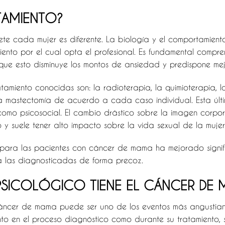
TAMIENTO?
mete cada mujer es diferente. La biología y el comportamie
miento por el cual opta el profesional. Es fundamental compr
ue esto disminuye los montos de ansiedad y predispone mej
atamiento conocidas son: la radioterapia, la quimioterapia, l
a mastectomía de acuerdo a cada caso individual. Esta últi
 como psicosocial. El cambio drástico sobre la imagen corpo
 suele tener alto impacto sobre la vida sexual de la mujer
 para las pacientes con cáncer de mama ha mejorado signifi
a las diagnosticadas de forma precoz.
SICOLÓGICO TIENE EL CÁNCER DE 
cáncer de mama puede ser uno de los eventos más angustia
nto en el proceso diagnóstico como durante su tratamiento, 