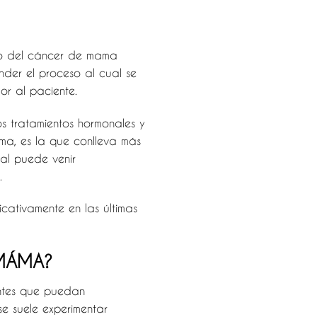
nto del cáncer de mama
ender el proceso al cual se
or al paciente.
os tratamientos hormonales y
ma, es la que conlleva más
ral puede venir
.
cativamente en las últimas
MÁMA?
ntes que puedan
se suele experimentar