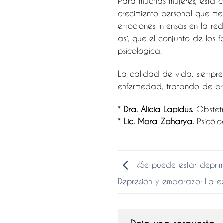
Para muchas mujeres, esta c
crecimiento personal que me
emociones intensas en la r
así, que el conjunto de los 
psicológica.
La calidad de vida, siempre 
enfermedad, tratando de pre
*
Dra. Alicia Lapidus.
Obstet
*
Lic. Mora Zaharya.
Psicól
¿Se puede estar depri
Depresión y embarazo: La ep